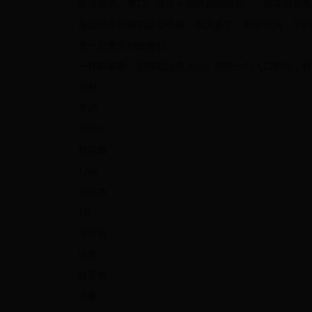
做点香浓、爽口、味正不用烤箱的甜品——棉花糖慕斯
最近总是对棉花糖动手脚，我又多了一种新吃法，牛奶加棉
是一定要安利给你们。
一杯杯慕斯，超级能治愈人心。轻轻一勺入口即化，轻
用料
牛奶
500ml
棉花糖
120g
巧克力
1条
可可粉
适量
抹茶粉
适量