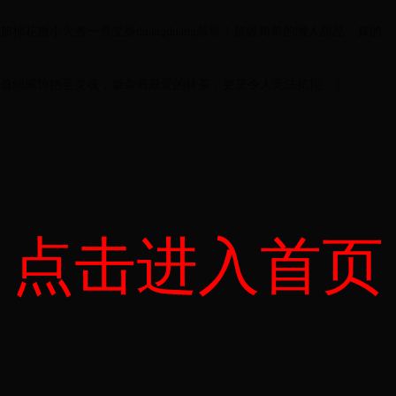
花糖小火煮一煮变身duangduang慕斯！超级简单的懒人甜品，真的
盈细腻惊艳至灵魂，掺杂着最爱的抹茶，更是令人无法抗拒：）
点击进入首页