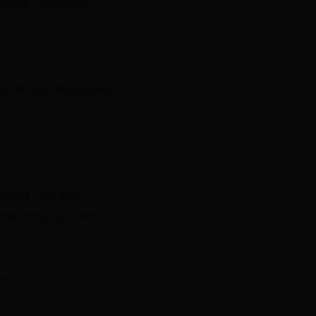
转圈圈！的做法步骤
以加一根巧克力继续煮至融化。
转圈圈！的小贴士
也要珍惜这美好的时节。
媒体