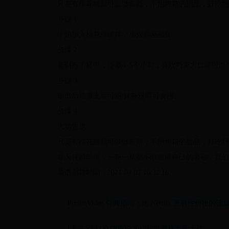
只要有棉花糖就可以做慕斯，不用烤箱的甜品，好吃到
步骤 1
牛奶加入棉花糖搅拌，小火煮至融化。
步骤 2
装到布丁杯中，冷藏4~5个小时；喜欢巧克力口味可
步骤 3
取出后筛撒上可可粉/抹茶粉即可食用。
步骤 4
大功告成
只要有棉花糖就可以做慕斯，不用烤箱的甜品，好吃到
春天转瞬即逝，一花一草都不敢怠慢自己的妆容，我们
菜谱创建时间：2021-04-07 16:32:16
Prime Video 订阅指南：比 Netflix 更有性价比的流
[天下足球]20220606 2018年世界杯西葡大战