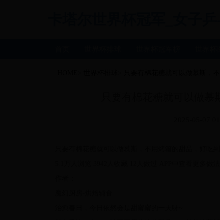
卡塔尔世界杯冠军_女子乒乓球世
首页
世界杯排球
世界杯冠军榜
世界杯
HOME
>
世界杯排球
>
只要有棉花糖就可以做慕斯，不
只要有棉花糖就可以做慕
2025-05-07 01
只要有棉花糖就可以做慕斯，不用烤箱的甜品，好吃到
5.1万人浏览 3942人收藏 12人做过 APP中查看更多做法
作者：
魔幻厨房-烘焙辅食
治愈春日，今日依然会是甜蜜蜜的一天呀~