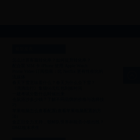
最新发表
怎么计算客服转化率？如何提升转化率？
配合双 SIM 卡 iPhone 使用 Apple Watch
Prime Video 订阅指南：比 Netflix 更有性价比的
流媒体
春天下雪意味着什么？春天为什么会下雪？
《滴滴出行》集猫66元红包到账时间
一建考试分数什么时候出来
仓鼠浴沙多少钱？了解不同品牌的价格与选择技
巧
苹果电脑怎么查看配置(查看苹果电脑配置的方
法)
金正日全力支持，朝鲜队世界杯能否小组出线？
DMZ核末求生