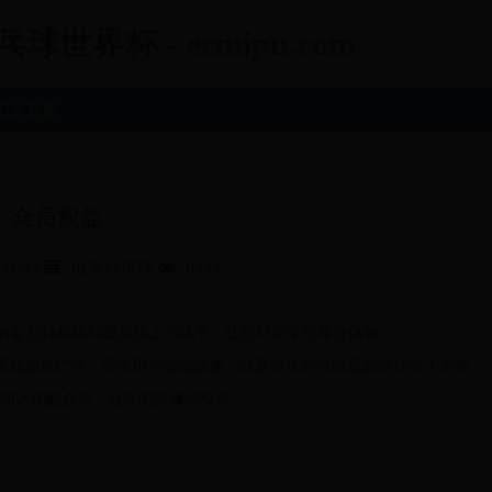
界杯 - ecmipu.com
图文直播
会员权益
:31:43
世界杯排球
9434
大的会员特权福利覆盖线上与线下，让您时刻享受尊贵体验。
观看视频免广告、宽带用户智能提速，以及专享的点映观影活动等十余项
加入优酷会员，做你的影像特权派。