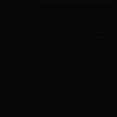
7月高龄补贴认证开始，错过取消资格！咋认证？
Copyrigh