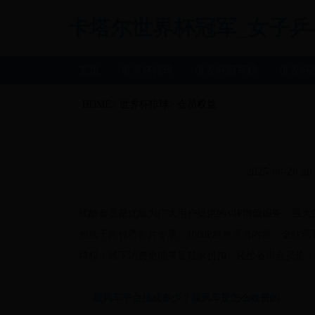
卡塔尔世界杯冠军_女子乒乓球世
首页
世界杯排球
世界杯冠军榜
世界杯
HOME
>
世界杯排球
>
会员权益
2025-08-28 20
优酷会员是优酷为广大用户提供的VIP增值服务，强
包括千部付费影片专享、1080P极致高清内容、全站
特权；线下消费更能享受独家折扣，轻松省出会员价！
顺风车平台抽成多少？顺风车是怎么收费的