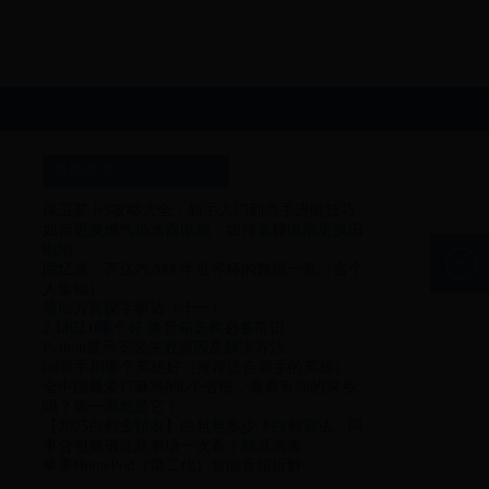
最新发表
保卫萝卜3攻略大全：新手入门到高手进阶技巧
如何更换燃气热水器电池：如何选择电池更换旧
电池
回忆录：齐达内2006年世界杯的数据一览（含个
人集锦）
莆仙方言探字解诂（十一）
2.1和2.0哪个好 谈音箱选购必备常识
Python显示安装失败原因及解决方法
lol新手用哪个英雄好（推荐适合新手的英雄）
全中国最爱打麻将的6个省份，看看有你的家乡
吗？第一果然是它！
【2025白包金額表】白包包多少？白包寫法、同
事合包奠儀注意事項一次看｜職涯萬象
苹果HomePod（第二代）智能音箱拆解