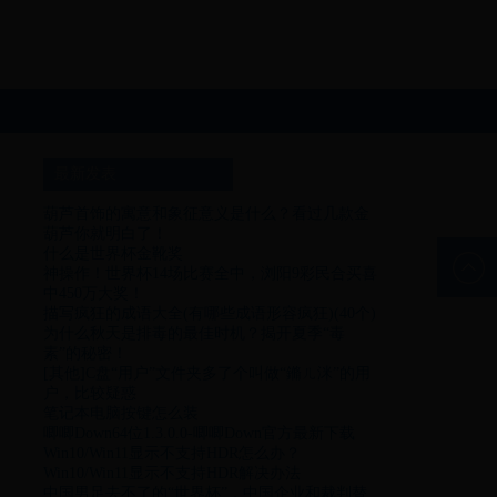
最新发表
葫芦首饰的寓意和象征意义是什么？看过几款金
葫芦你就明白了！
什么是世界杯金靴奖
神操作！世界杯14场比赛全中，浏阳9彩民合买喜
中450万大奖！
描写疯狂的成语大全(有哪些成语形容疯狂)(40个)
为什么秋天是排毒的最佳时机？揭开夏季“毒
素”的秘密！
[其他]C盘“用户”文件夹多了个叫做“鏅ㄦ洣”的用
户，比较疑惑
笔记本电脑按键怎么装
唧唧Down64位1.3.0.0-唧唧Down官方最新下载
Win10/Win11显示不支持HDR怎么办？
Win10/Win11显示不支持HDR解决办法
中国男足去不了的“世界杯”，中国企业和裁判替