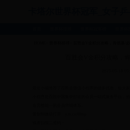
卡塔尔世界杯冠军_女子乒乓球世
首页
世界杯排球
世界杯冠军榜
世界杯
HOME
>
世界杯排球
>
百胜会V金积分攻略，肯德基/必胜客
百胜会V金积分攻略，肯德基
2025-05-18 05
最近小编推荐了百胜会微信小程序的很多优惠，给大家
小程序是百胜中国集中打造的会员一站式服务平台，他把肯
造完整统一的会员营销体系。
复制到微信打开：y.m.cn/08mp
或者扫描二维码：