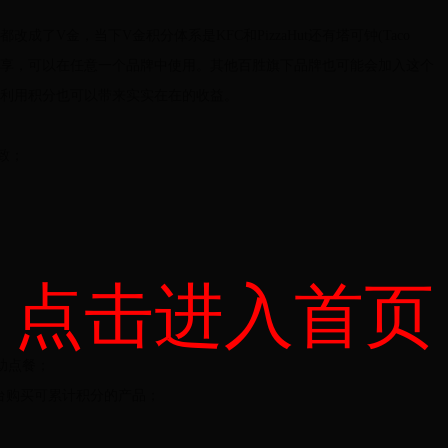
了V金，当下V金积分体系是KFC和PizzaHut还有塔可钟(Taco
了共享，可以在任意一个品牌中使用。其他百胜旗下品牌也可能会加入这个
利用积分也可以带来实实在在的收益。
致；
点击进入首页
自自助点餐；
等官方平台购买可累计积分的产品；