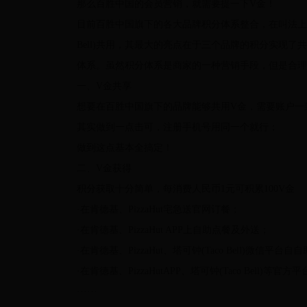
那么百胜中国的会员营销，就需要提一下V金！
目前百胜中国旗下的各大品牌积分体系整合，在叫法上都改成
Bell)共用，其最大的亮点在于三个品牌的积分实现
体系。虽然积分体系是商家的一种营销手段，但是合理
一、V金共享
想要在百胜中国旗下的品牌能够共用V金，需要账户一
其实做到一点击可，注册手机号用同一个就行；
做到这点基本全搞定！
二、V金获得
积分获取十分简单，每消费人民币1元可积累100V金
·在肯德基、PizzaHut宅急送官网订餐；
·在肯德基、PizzaHut APP上自助点餐及外送；
·在肯德基、PizzaHut、塔可钟(Taco Bell)微信平台
·在肯德基、PizzaHutAPP、塔可钟(Taco Bell)
······