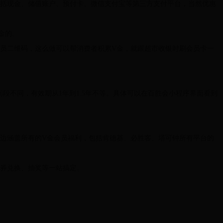
括现金、储值账户、预付卡、微信支付宝等第三方支付平台，当然优惠
金的。
员二维码，这么做可以帮消费者积累V金，就跟超市收银时刷会员卡一
段不同，有效期从1年到1.5年不等。具体可以在百胜会小程序界面看到
边涵盖所有的V金会员福利，包括肯德基、必胜客、塔可钟所有平台的
券兑换、抽奖等一站搞定。