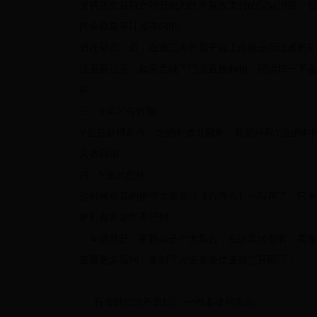
消费需要是符合积分规则的并有效支付的实际消费，包
的金额是不计算在内的。
另在补充一点，在第三方外卖平台上点餐是无法累积V
这里要注意，如果是线下门店直接购物，记得扫一下会
样。
三、V金的有效期
V金在获得后有一定的有效期限制，根据获取V金的时间
失效日期。
四、V金的使用
这时候就真的推荐大家关注【百胜会】小程序了，它里
福利都在这里看得到；
一句话就是，百胜会是个大集合，在这里啥都有！美食
查看更多福利，复制下方链接微信直接打开即可！
石器时代之石器EE，一些基础的常识