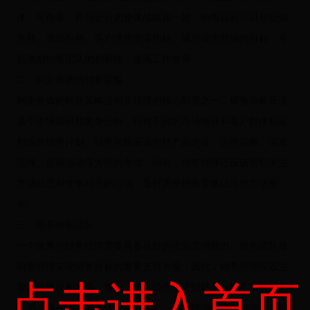
体、可衡量，并与公司的整体战略相一致。销售目标可以包括销
售额、市场份额、客户满意度等指标。通过设定明确的目标，可
以激励销售团队的积极性，提高工作效率。
二、制定有效的销售策略
制定有效的销售策略是销售经理的核心职责之一。销售策略应该
基于市场调研和竞争分析，针对不同的市场细分和客户群体制定
相应的销售计划。销售策略应该包括产品定位、定价策略、渠道
选择、促销活动等方面的考虑。同时，销售经理还应该密切关注
市场动态和竞争对手的行动，及时调整销售策略以应对市场变
化。
三、培养销售团队
一个优秀的销售经理需要具备良好的团队管理能力。销售团队是
销售经理实现销售目标的重要支持力量，因此，销售经理应该注
点击进入首页
重团队建设和培养。首先，销售经理应该招聘和选拔合适的销售
人员，确保团队的整体素质。其次，销售经理应该为销售人员提