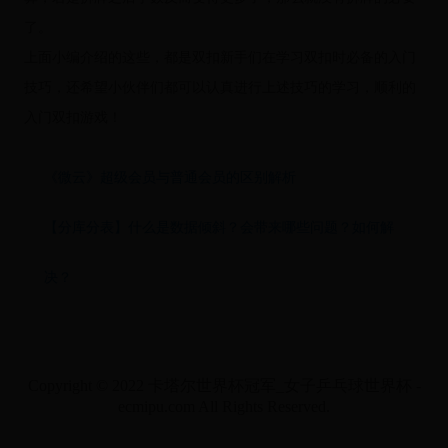
了。
上面小编介绍的这些，都是双扣新手们在学习双扣时必备的入门
技巧，还希望小伙伴们都可以认真进行上述技巧的学习，顺利的
入门双扣游戏！
《微云》超级会员与普通会员的区别解析
【分库分表】什么是数据倾斜？会带来哪些问题？如何解
决？
Copyright © 2022 卡塔尔世界杯冠军_女子乒乓球世界杯 -
ecmipu.com All Rights Reserved.