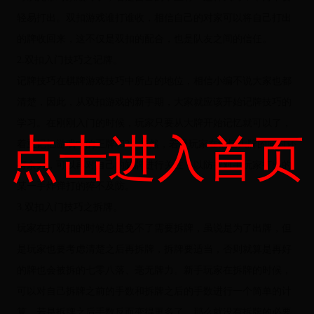
轻易打出。双扣游戏谁打谁收，相信自己的对家可以将自己打出
的牌收回来，这不仅是双扣的配合，也是队友之间的信任。
2.双扣入门技巧之记牌。
记牌技巧在棋牌游戏技巧中所占的地位，相信小编不说大家也都
清楚，因此，从双扣游戏的新手期，大家就应该开始记牌技巧的
学习。在刚刚入门的时候，玩家只要从大牌开始记忆就可以了，
点击进入首页
着重记忆游戏中的王牌和2。当然，若是玩家在记忆大牌的同时还
有余力，可以再对自己的缺牌进行关注，以防被对手玩家打出的
某一手炸弹打的猝不及防。
3.双扣入门技巧之拆牌。
玩家在打双扣的时候总是免不了需要拆牌，虽说是为了出牌，但
是玩家也要考虑清楚之后再拆牌，拆牌要适当，否则就算是再好
的牌也会被拆的七零八落、毫无牌力。新手玩家在拆牌的时候，
可以对自己拆牌之前的手数和拆牌之后的手数进行一个简单的计
算，若是拆牌之后手数反而变得更多了，那么就没有拆牌的必要