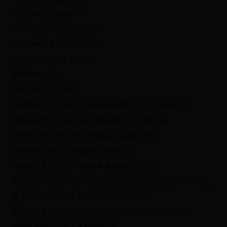
中国康华实业有限公司
中国康华国际信托投资公司
中国康华交通技术开发公司
中国康华新材料发展公司
康华华中公司
决定并转的子公司42个：
深圳康发发展公司并入中国有色金属总公司深圳联合公司
康华闽南开发公司并入厦门经济特区大达开发公司
康华连云港开发公司并入中国远洋运输总公司
中国华兴公司并入中国建筑工程总公司
康华胶东发展公司并入烟台聚氨酯制品开发公司
康泰国际贸易有限公司并入深圳经济特区工业品贸易(集团)公司
康华天津公司并入天津市立津经济发展公司
康华龙江开发公司并入中国黑龙江国际经济技术合作公司
伯利兹康华公司并入首都钢铁公司