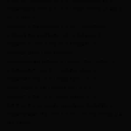
中国康华中小企业国际合作公司并入海南环岛国际珠宝公司
中国康华国际经济技术咨询公司并入中国科学技术协会所属信息
中心,不再称公司
中国康华矿业开发运输公司并入北京农工商联合总公司
中国机动车辆安全鉴定检测中心并入中国京安总公司
中国康华怡兴公司并入中国法学学术交流服务公司
中国展望出版社转入国家土地管理局
中国海南康华(集团)有限公司并入中国电子信息产业集团公司
中国华联房地产开发公司并入中国建筑工程总公司
中国康华稀土开发公司并入中国技术进出口总公司
康华南方(集团)公司并入中国技术进出口总公司
中国康华宁波开发公司并入中国技术进出口总公司
康华海龙开发公司并入内蒙古自治区海拉尔市经济贸易公司
中国康华黄鹤实业开发公司转入武汉市工程科学技术研究院,从事
技术开发业务