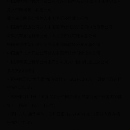
中国康华海外食品开发公司转入中国华兴公司,随同中国华兴公司
并入中国建筑工程总公司
北京康仁医药公司并入中国医药公司北京公司
中国康华延边公司并入中国国际信托投资公司中信贸易公司
康辉汽车旅运有限公司并入北京市住宅建设总公司
中国康华牛黄开发公司并入中国民族经济开发总公司
中国康华人才开发公司并入中国新技术创业投资公司
中国康华实业有限公司上海公司并入中国福利企业总公司
参考文献[编辑]
^ 看中共五代“太子党”如何敛财？. [2021-12-15]. （原始内容存档
于2021-05-18）.
^ 1988年9月21日《国务院关于中国康华发展总公司经营范围的批
复》（国函〔1988〕120号）
^ 邓朴方与“康华事件”. 四川日报. [2021-07-10]. （原始内容存档
于2021-07-10）.