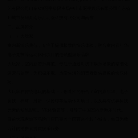
艺有限公司山东省9冠宇极限主场中山市冠宇娱乐有限公司广东省
10城市英雄湖南乐汇动漫科技有限公司湖南省
二、品牌简介
（一）大玩家
室内新游乐典范，专注于提供极致的快乐体验，融合室内嘉年华/
电子竞技等运动休闲项目的连锁型游乐品牌
大玩家，室内新游乐典范。专注于通过对线下娱乐场景的精细化
运营与创新，为积极乐观、热爱生活的消费者提供极致的快乐体
验。
大玩家在传统电玩的基础上，创造性的融合了室内嘉年华、电子
竞技、棒球、射箭、保龄球等运动休闲项目，以及具有优异科技
元素的炫酷影吧、VR体验馆等，引导了中国室内新游乐时代。
目前大玩家旗下品牌门店已覆盖全国百余个核心城市，每日为数
万计的消费者提供娱乐服务。
（二）风云再起