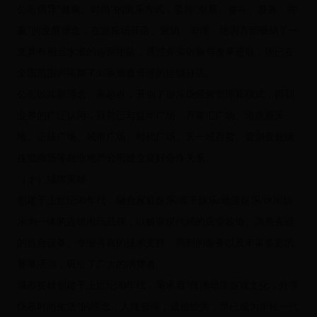
公司倡导“健康、时尚”的游乐方式，坚持“创新、奋斗、服务、共
赢”的发展理念，在游乐场开店、营销、管理、培训方面吸纳了一
支具有相当水准的运营团队，通过务实创新与改革进取，现已在
全国范围内拓展了35家垂直管理的连锁分店。
公司以其新理念、高起点，开创了游乐场经营管理新模式，得到
业界的广泛认同，目前已与益华广场、万泰汇广场、港惠新天
地、正佳广场、城市广场、时代广场、天一城百货、壹加壹超级
连锁商场等商业地产公司建立良好合作关系。
（十）城市英雄
创建于上世纪90年代，融合家庭娱乐/亲子娱乐/动漫娱乐/休闲娱
乐为一体的连锁电玩品牌，以极富现代感的店堂装饰、高质先进
的机台设备、专业可靠的技术支持、周到的服务以及丰富多彩的
赛事活动，吸引了广大的消费者
城市英雄创建于上世纪90年代，秉承着“传播动漫游戏文化，分享
快乐时尚生活”的理念，人性管理，诚信经营，早已成为年轻一代