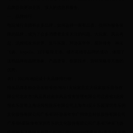
品牌提供更加全面、深入的信息和服务。
一、品牌排行
电玩城行业拥有众多品牌，如何选择一家有品质、信用与服务保
障的品牌，成为了众多消费者非常关注的问题。大玩家、风云再
起、汤姆熊欢乐世界、反斗乐园、环游嘉年华、星际传奇、神采
飞扬、Joypolis、冠宇极限主场、城市英雄等品牌的成功，体现了
这些品牌在品牌形象、产品质量、创新技术、营销策略等方面的
优势。
表1：2023年电玩城十大品牌排行榜
排名品牌名称企业名称省份/地址1大玩家北京大玩家娱乐股份有
限公司北京市2风云再起南京风云投资管理有限公司江苏省3汤姆
熊欢乐世界上海汤姆熊娱乐有限公司上海市4反斗乐园深圳市乐的
文化股份有限公司广东省5环游嘉年华广州华立科技股份有限公司
广东省6星际传奇深圳市乐的文化股份有限公司广东省7神采飞扬
杭州神采飞扬娱乐有限公司浙江省8Joypolis华夏世嘉(青岛)娱乐游