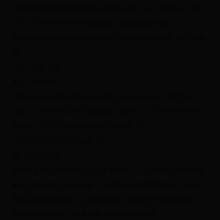
表PCB板工频磁场启动的方法2CN201630212617.X游戏机（天天
向上）3CN201730028179.6游戏机（幸运钥匙迷你版）
4CN201620459685.0游戏机5CN201730028198.9游戏机（星空跳跳
球）
（七）神采飞扬
表3：专利信息
序号专利号/专利申请号专利名称1CN201630105897.4游艺机
（五）2CN201630523076.2游艺机（美式三）3CN201630105903.6
游艺机（六）4CN201630105892.1游艺机（七）
5CN201630105885.1游艺机（八）
四、结论与建议
品牌建设对企业发展来说是至关重要的。一个成功的品牌需要具
备多方面的方面，例如创新、卓越的品质和优秀的服务。这些方
面是品牌成功的关键。企业必须深入了解自己的产品和服务，从
而不断创新和优化，以满足客户不断变化的需求。