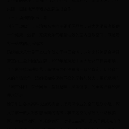
名企业的关注，目前已与苏宁控股、新城控股、金鹰国际、印力
集团、恒隆地产等诸多品牌达成合作。
（三）汤姆熊欢乐世界
创立于1982年，台湾知名室内主题乐园品牌，致力为消费者提供
一个健康、温馨、充满欢乐气氛童话般的室内游乐空间，满足游
客一站式的玩乐需求
汤姆熊欢乐世界于1982年创立于中国台湾，37年来始终是台湾经
营室内主题乐园的品牌，1995年起跨足中国大陆及菲律宾市场，
且不断持续深耕经营，赢得海内外消费者一致的肯定。历经多年
来的市场竞争，汤姆熊始终保持不变的坚持与努力，更积极朝向
「城市休闲，亲子同乐，益智趣味，温馨健康」的全客户群经营
理念迈进！
除了引进各类高科技游戏机台，汤姆熊专业的空间规划小组，深
入了解一般人对梦想乐园的需求，将主题空间擘划为互动模拟
区、室内运动区、音乐跳舞区、动漫Game区、及亲子同乐嘉年华