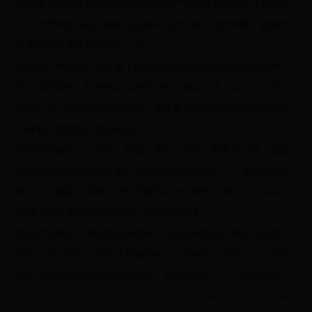
环游嘉年华主题乐园是国内动漫游戏产业的领军企业华立科技建
立的大型动漫游戏主题乐园连锁化品牌，旨在倡导和推广新形态
大型室内主题乐园的娱乐文化
环游嘉年华是华立科技旗下大型动漫电玩主题乐园连锁化品牌，
用一流的装修，精良的游戏游艺设备，融合亲子、运动、电竞、
网红打卡、轻饮等潮玩新场景，营造更具沉浸感的社交氛围和互
动体验打造跨世代快乐家园。
华立科技集设计、研发、制造、发行、营运、服务于一体，是国
内较大的商用游乐设备发行与运营综合服务商之一，高新科技企
业。产品覆盖中国和全球过万家高级游乐场所，致力于提供多元
化线下游乐体验和室内乐园一站式解决方案。
凭借对游戏游艺潮流的准确把握，先进的研发设计和强大的生产
资源，华立科技全力打造共赢共生的产业链生态系统，与全球高
端平台和跨国游戏游艺品牌企业，包括微软Xbox，万代南梦宫
（BANDAI NAMCO）、世嘉（SEGA）、MARVELOUS，RAW