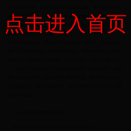
的血液循环不畅，从而导致患者出现腿疼现象。保持双盘腿出现
点击进入首页
腿疼，经过短暂休息后，局部会恢复血液循环，此时腿就不疼
了。经过一段时间熟悉后，比如1-3个月，机体习惯双盘腿的姿
势，出现疼痛的次数可能会越来越少。
患者应多注意休息，避免进行剧烈运动或过度行走，同时在双盘
腿时也应控制好时间，对于初学者来说，应根据自身情况定制合
理的计划，应循序渐进地进行，不可盲目或一次性双盘腿时间过
长，以免对于机体造成不必要的影响和危害，比如疼痛等。双盘
腿时也应注意保暖，尤其是腰部和膝部保暖。同时双盘腿前也应
进行热身运动，保持正确的姿势，月经期间的女性以及妇女不建
议进行双盘腿。
卫生间防水材料哪个牌子好0
微信聊天语音记录会在腾讯服务器保存多久？