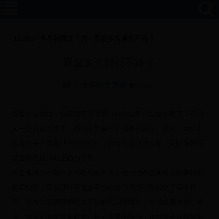
HOME
>
世界杯图文直播
>
双盘多久腿就不疼了
双盘多久腿就不疼了
世界杯图文直播
7057
双盘即双盘腿，临床没有明确表示双盘腿多久腿就不疼了，有的
人一个月就不疼了，有的人需要三个月甚至更久。此外，生活中
应避免保持双盘腿的时间过长，以免引起腿部疼痛，同时保持双
盘腿时也应采取正确的姿势。
双盘腿属于一种常见的锻炼的方法，适当地双盘腿可以改善腿部
的柔韧性，双盘腿时可能会导致机体的踝部和髋部处于紧张状
态，也可以使踝部和髋关节处的柔韧性增加，可以使身体更加灵
活。如果机体双盘腿时间过长或姿势不恰当，很可能会导致局部