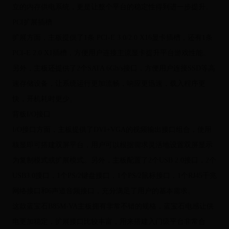
立的内存供电系统，更是让整个平台的稳定性得到进一步提升。
PCI扩展插槽
扩展方面，主板提供了1条 PCI-E 3.0/2.0 X16显卡插槽，还有1条
PCI-E 2.0 X1插槽，方便用户连接主流显卡提升平台游戏性能。
另外，主板还提供了2个SATA 6Gb/s接口，方便用户连接SSD等高
速存储设备，让系统运行更加流畅，响应更迅速，载入程序更
快，开机耗时更少。
背板I/O接口
I/O接口方面，主板提供了DVI+VGA的视频输出接口组合，使用
核显即可搭建双屏平台，用户可以根据需求灵活地设置双屏显示
为复制模式或扩展模式。另外，主板配置了2个USB 2.0接口，2个
USB3.0接口，1个PS/2键盘接口，1个PS/2鼠标接口，1个RJ45千兆
网络接口和6声道音频接口，充分满足了用户的基本需求。
这款蓝宝石B85M-VA主板拥有非常不错的规格，蓝宝石电感让供
电更加稳定，扩展接口比较丰富，用来搭建入门级平台非常合