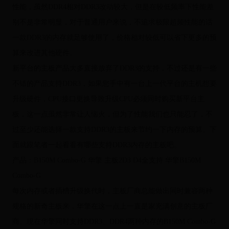
性能，虽然DDR4相对DDR3改动较大，但是在较低频率下性能差
别不是非常明显，对于普通用户来说，不追求极限超频性能的话
一款DDR3的内存就足够使用了，价格相对较低可以省下更多的预
算来改进其他硬件。
新平台的主板产品大多直接放弃了DDR3的支持，不过还是有一些
不错的产品支持DDR3，如果您手中有一台上一代平台的主机想要
升级硬件，CPU接口更换导致升级CPU必须同时购买新平台主
板，这一点虽然非常让人恼火，但为了性能我们也只能忍了，不
过至少还能选择一款支持DDR3的主板来节约一下内存的预算。下
面就跟笔者一起看看有哪些支持DDR3内存的主板吧。
产品：B150M Combo-G 华擎 主板2D3 D4全支持 华擎B150M
Combo-G
每次内存或者插槽升级换代时，主板厂商总能做出同时兼容两种
规格的新奇主板来，华擎在这一点上一直是家充满创意的主板厂
商。现在华擎同时支持DDR3、DDR4两种内存的B150M Combo-G