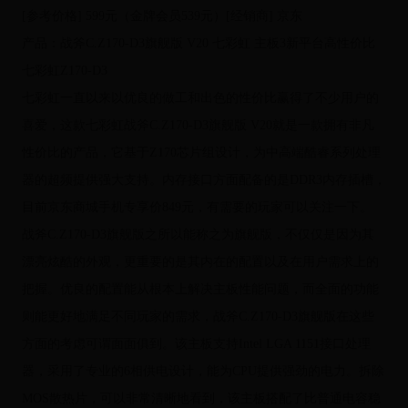
[参考价格] 599元（金牌会员539元）[经销商] 京东
产品：战斧C.Z170-D3旗舰版 V20 七彩虹 主板3新平台高性价比
七彩虹Z170-D3
七彩虹一直以来以优良的做工和出色的性价比赢得了不少用户的
喜爱，这款七彩虹战斧C.Z170-D3旗舰版 V20就是一款拥有非凡
性价比的产品，它基于Z170芯片组设计，为中高端酷睿系列处理
器的超频提供强大支持。内存接口方面配备的是DDR3内存插槽，
目前京东商城手机专享价849元，有需要的玩家可以关注一下。
战斧C.Z170-D3旗舰版之所以能称之为旗舰版，不仅仅是因为其
漂亮炫酷的外观，更重要的是其内在的配置以及在用户需求上的
把握。优良的配置能从根本上解决主板性能问题，而全面的功能
则能更好地满足不同玩家的需求，战斧C.Z170-D3旗舰版在这些
方面的考虑可谓面面俱到。该主板支持Intel LGA 1151接口处理
器，采用了专业的6相供电设计，能为CPU提供强劲的电力。拆除
MOS散热片，可以非常清晰地看到，该主板搭配了比普通电容稳