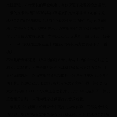
定性更强，寿命更长的黑金电容，有效保证了处理器稳定运行。
主板的显卡插槽拓展功能与内存拓展性是玩家非常关心的话题。
战斧C.Z170-D3旗舰版主板有2个兼容性更高的PCI Express3.0插
槽，支持AMD的双卡交火技术；该主板有4个内存条插槽总内
存，容量最大支持32GB，支持DDR3/3L双通道。由此可见，战斧
C.Z170-D3旗舰版主板在显卡功能及内存拓展方面的确下了一番
功夫。
不管是听音乐还是，听震撼的游戏音，都与主板的声卡芯片息息
相关。高解析力的声卡搭配出色的耳机能够输出更好的音质，听
者如亲临现场，然而主板的音频功能往往容易受到主板无线信号
的干扰。战斧C.Z170-D3旗舰版充分考虑了这些问题，并针对玩
家需求采用了ALC892八声道音效芯片，以防EMI电磁护罩，并设
置音频分割线，从而为玩家提供更好的音乐感受。
主板优秀的性能可以给玩家带来更好的游戏体验，而部分个性化
的功能，则能带给玩家更为舒心的玩机体验。七彩虹战斧C.Z170-