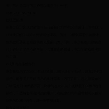
卡，有相关需求的用户可以重点关注一下。
映泰GAMING Z170T
处理器插槽
映泰GAMING Z170T基于Intel最新的Z170芯片组设计，支持LGA
1151接口的Intel第六代智能处理器。另外，9相全固态供电设计，
也为处理器的超频提供的充足的电力。同时，该主板在散热的设
计上也经过了精心的考量，尤其是南桥部分，突出了游戏指挥官
的主题。
PCI及内存插槽部分
该主板提供了2条PCI-E x16插槽，2条PCI-E x1插槽，以及2条PCI
插槽，能够满足不同用户的多种需求。内存方面，与之前曝光的
几款同类Z170产品不同，映泰的这款Z170主板板载了DDR 3内存
插槽，一些将老平台淘汰的用户，在组建Z170平台时就可以使用
原来的DDR 3内存，进一步节省预算。
磁盘及背板接口