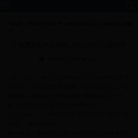
HOME
>
世界杯图文直播
>
节省预算从内存做起 支持DDR3主板推
荐
节省预算从内存做起 支持DDR3主板推荐
世界杯图文直播
2993
产品：B150M Combo-G 华擎 主板1支持DDR3内存的主板推荐 虽
然现在各大厂商推出的整机越来越多，可是依然不能满足广大玩
家的需求，越来越多的人选择自己组装一套满足自己需求的平
台，在这里给大家推荐中关村在线模拟攒机功能
（//zj.zol.com.cn/），在这里你可以非常方便的选出一套自己喜欢
的配置，还能获得参考价格。
自己攒机的目的当然是为了用更少的钱来获取更高更适合自己的