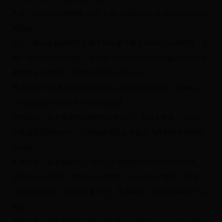
产品：B150U-D3魔固版 昂达 主板5超值B150主板 昂达B150U-D3
魔固版
近日，国内主板品牌昂达电子推出旗下新品B150U-D3魔固版，延
续一贯的高性价比路线，这款M-ATX版型的B150主板目前在京东
商城售价仅499元，喜欢的玩家可以关注一下。
昂达B150U-D3魔固版主板基于Intel B150芯片组设计，支持LGA
1151接口的Intel第六代Skylake处理器。
供电部分，该主板采用5相数字供电设计，全日系电容，SO-8八
爪鱼超低阻抗Mosfet，完全能够满足处理器及内存超频所需的电
力供应。
扩展部分，该主板提供了2条PCI-E 插槽支持AMD双路交火及
NVIDIA SLI技术，2条PCI-E x1插槽、6个SATA3.0接口、四条
DDR3内存插槽，内置8声道声卡、千兆网卡，可满足不同用户之
需求。
背板方面，该主板提供了8个USB 接口，4个USB 3.0，4个USB