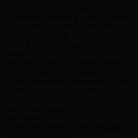
主板的磁盘接口部分，提供了1个M.2高速接口，6个SATA 3.0接
口，其中还包括了2组SATA Express接口。背板方面，该主板提供
了2个USB 2.0接口，4个USB 3.0接口，1个PS/2键盘接口，1组
VGA/DVI/HDMI/DP视频输出接口。并且，这款主板还提供了2个
高速网络接口，以及1组高清音频接口。
编辑点评：
映泰GAMING Z170T这款主板，沿续了游戏指挥官系列的精良做
工，在细节部分表现非常不错，满足不同玩家的需求。作为一款
千元级主板，价格也是非常合适。在内存插槽的选择上，该主板
继续沿用了DDR 3插槽，一定程度上为用户降低了装机预算。总
之，映泰GAMING Z170T价格合理、功能丰富，非常适合想要体
验Skylake平台的入门级用户选用。
映泰 GAMING Z170T
[参考价格] 999元（送DDR3内存，同时CPU套装优惠50元好评再
返30元京东E卡）[经销商] 京东