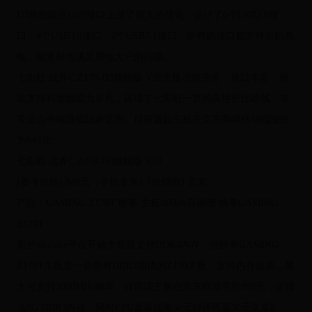
D3旗舰版在USB接口上做了很大的优化，设计了6个USB2.0接
口，4个USB3.0接口，2个USB3.1接口，所有的接口都支持关机充
电，能更好地满足用电大户的问题。
七彩虹 战斧C.Z170-D3旗舰版 V20主板功能齐全，接口丰富，游
戏支持和音频能力非凡，延续了七彩虹一贯的高性价比路线，非
常适合中端游戏玩家选用。目前该款主板在京东商城移动端报价
为849元。
七彩虹 战斧C.Z170-D3旗舰版 V20
[参考价格] 849元（手机专享）[经销商] 京东
产品：GAMING Z170T 映泰 主板4D3内存插槽 映泰GAMING
Z170T
新的Skylake平台开始大规模支持DDR4内存，但映泰GAMING
Z170T主板是一款带有DDR3插槽的Z170主板，支持内存超频，最
大可支持3000MHz频率。目前该主板在京东商城售价999元，还赠
送8G DDR3内存，同时CPU套装优惠50元好评再返30元京东E