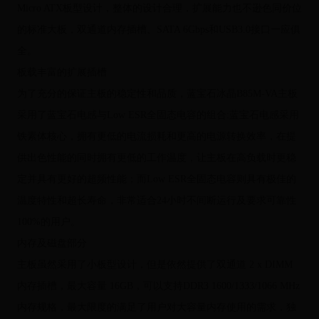
Micro ATX板型设计，整体的设计合理，扩展能力也不逊色同价位
的标准大板，双通道内存插槽、SATA 6Gbps和USB3.0接口一应俱
全。
板载丰富的扩展插槽
为了充分的保证主板的稳定性和品质，蓝宝石冰晶B85M-VA主板
采用了蓝宝石电感与Low ESR全固态电容的组合:蓝宝石电感采用
铁素体核心，拥有更低的电流损耗和更高的电源转换效率，在提
供出色性能的同时拥有更低的工作温度，让主板在高负载时更稳
定并具有更好的超频性能；而Low ESR全固态电容则具有极佳的
温度特性和超长寿命，非常适合24小时不间断运行及要求可靠性
100%的用户。
内存及磁盘部分
主板虽然采用了小板型设计，但是依然提供了双通道 2 x DIMM
内存插槽，最大容量 16GB，可以支持DDR3 1600/1333/1066 MHz
内存规格，最大限度的满足了用户对大容量内存使用的需求，独