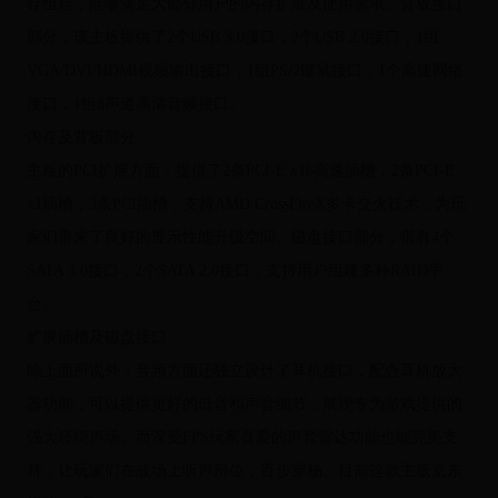
存组合，能够满足大部分用户的内存扩展及使用需求。背板接口
部分，该主板提供了2个USB 3.0接口，2个USB 2.0接口，1组
VGA/DVI/HDMI视频输出接口，1组PS/2键鼠接口，1个高速网络
接口，1组8声道高清音频接口。
内存及背板部分
主板的PCI扩展方面，提供了2条PCI-E x16高速插槽，2条PCI-E
x1插槽，3条PCI插槽，支持AMD CrossFireX多卡交火技术，为玩
家们带来了良好的显示性能升级空间。磁盘接口部分，带有4个
SATA 3.0接口，2个SATA 2.0接口，支持用户组建多种RAID平
台。
扩展插槽及磁盘接口
除上面所说外，音频方面还独立设计了耳机接口，配合耳机放大
器功能，可以提供更好的低音和声音细节，展现专为游戏提供的
强大环绕声场。而深受FPS玩家喜爱的声音雷达功能也能完美支
持，让玩家们在战场上听声辩位，百步穿杨。目前这款主板京东