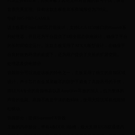
PCB上分割出来，完美屏蔽了其他元件对音频的新号干扰，保证
音质完美呈现。目前这款主板在京东商城报价为799元。
华硕 B85-PRO GAMER
该主板基于Intel B85芯片组设计，支持LGA 1150接口的Haswell系
列处理器，并且还为平台提供了8相全固态供电设计，确保了平台
的长时间稳定运行。这款主板采用了ATX大板型设计，在确保平
台良好散热环境的前提下，还为用户提供了充裕的扩展空间。
处理器及供电部分
音频部分可以说是该板的特色之一，主板采用了独立的音频区域
设计，声卡芯片在金属屏蔽罩的防护下避免了高频讯号的干扰，
而ELNA专业的音频电容以及Amplifier耳放的加入，也为整体的
声音的低频、高频不再是平淡的数码味，使用大阻抗耳机也能轻
松驱动。
音频部分：提供SupremeFX音效
主板的内存部分，带有4条DDR 3插槽，最大支持32GB双通道内