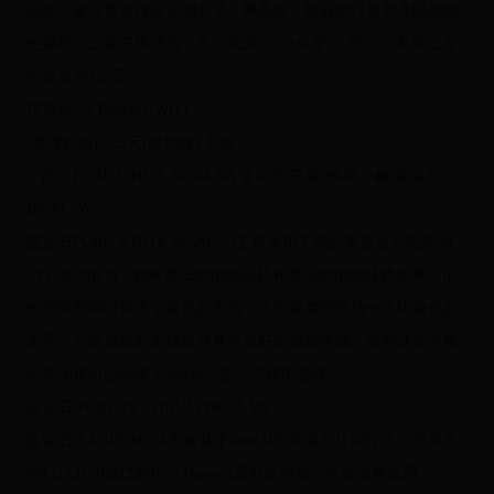
这款主板非常对得起它的名字，凤凰版，炫丽的灯效和亮眼的橙
色插槽让这款主板成为了不少玩家的“心头爱”，现在京东第三方
报价仅为725元。
技嘉B85N Phoenix-WIFI
[参考价格] 725元[经销商] 京东
产品：PURE WHITE B85M-VA 蓝宝石 主板8性能小板 蓝宝石
B85M-VA
蓝宝石PURE WHITE B85M-VA主板采用了高品质蓝宝石电感为
CPU提供电力，拥有更低的电流损耗和更高的电源转换效率，出
色的性能同时带来了更低的发热，工作温度能保持一个比较低的
水平，在高负载时更稳定并具有更好的超频性能。目前这款主板
的卖场报价已经降至399元，是个不错的选择。
蓝宝石 PURE PLATINUM B85M-VA
蓝宝石冰晶B85M-VA主板基于Intel B85高速芯片组打造，完美支
持LGA1150接口的Intel Haswell系列处理器。主板虽然采用了