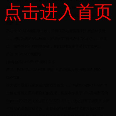
点击进入首页
2.0接口，1个PS/2键盘接口，1组VGA/DVI/HDMI/DP视频输出接
口。并且，这款主板还提供了1个高速网络接口，以及1组高清音
频接口。
昂达B150U-D3魔固版主板，沿袭了昂达魔固系列主板的精良做
工，同时为满足平民玩家，又继承了“价格杀手”的本色，且在接
口、用料等方面有明显突破，在B150主板中性价比非常突出。
昂达 B150U-D3魔固版
[参考价格] 499元[经销商] 京东
产品：B85-PRO GAMER 华硕 主板6游戏大板 华硕B85-PRO
GAMER
作为去年最受玩家欢迎的游戏主板之一，华硕B85-PRO GAMER
主板在音频方面有着良好的表现，将原本专属于ROG高端型号的
SupremeFX音效技术运用在B85芯片组上，使之拥有了媲美独立声
卡级别的卓越游戏音效。而贴心的干扰屏蔽技术将音频区域在