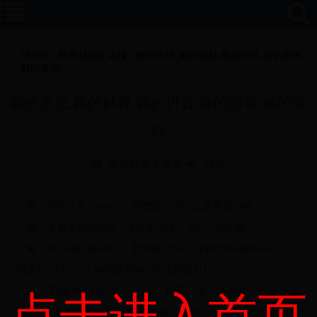
HOME
>
世界杯图文直播
>
癜的意思,癜的解释,癜的拼音,癜的部首,
癜的笔顺
癜的意思,癜的解释,癜的拼音,癜的部首,癜的笔
顺
世界杯图文直播
6478
〔癜〕字拼音是（diàn），部首是疒部，总笔画是18画。
〔癜〕字是半包围结构，可拆字为“疒、殿”，五行属火。
〔癜〕字仓颉码是KSCE，五笔是UNAC，四角号码是00147，郑
码是TXOQ，中文电码是4080，区位码是8116。
〔癜〕字的UNICODE是U+765C，位于UNICODE的中日韩统一表
点击进入首页
意文字 (基本汉字)，10进制： 30300，UTF-32：0000765C，UTF-