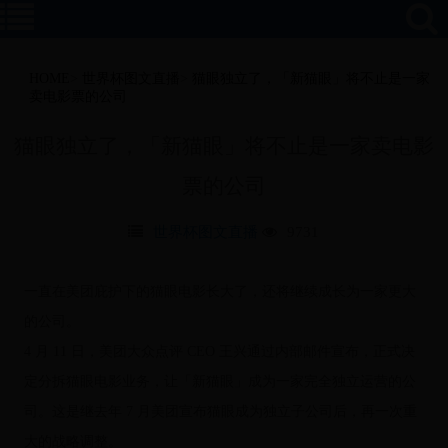
HOME
>
世界杯图文直播
>
猫眼独立了，「新猫眼」将不止是一家
卖电影票的公司
猫眼独立了，「新猫眼」将不止是一家卖电影
票的公司
世界杯图文直播
9731
一直在美团庇护下的猫眼电影长大了，还将继续成长为一家更大
的公司。
4 月 11 日，美团大众点评 CEO 王兴通过内部邮件宣布，正式决
定分拆猫眼电影业务，让「新猫眼」成为一家完全独立运营的公
司。这是继去年 7 月美团宣布猫眼成为独立子公司后，再一次重
大的战略调整。