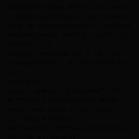
根据美团给到极客公园的数据，猫眼电影从 2012 年 2 月推出至
今，猫眼覆盖的电影购票用户数超过 1 亿，覆盖了全国影院超过
5000 家。去年，猫眼和点评的电影频道合并之后，两者占据了电
影购票市场约 60% 的份额，日活跃用户数超过 1000 万，2015 年
的交易额达到 156 亿元。
过去的两年中，猫眼电影在美团「庇护」下，打败了淘宝电影、
腾讯收购的微票儿和格瓦拉，一直占据着电影票务平台市场第一
个份额。
图片来自易观智库
更重要的是，在刚刚过去的 3 月，猫眼已经实现了 BU（事业
群）层面的盈利。除了被用户熟知的票务服务，猫眼还通过「大
数据+发行」的策略，参与投资、发行了包括《心花路放》、《港
囧》、《美人鱼》等 30 多部影片。
正如王兴在邮件中所说，猫眼已经从最初单纯卖电影票的平台、
用户社区向着一家综合电影公司演进。