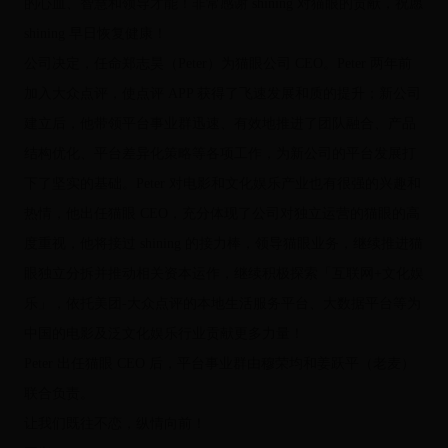
的心血、智慧和领导才能！非常感谢 shining 对猫眼的贡献，祝愿
shining 早日恢复健康！
公司决定，任命郑志昊（Peter）为猫眼公司 CEO。Peter 两年前
加入大众点评，使点评 APP 获得了飞速发展和质的提升；新公司
建立后，他带领平台事业群迅速、有效地推进了团队融合、产品
结构优化、平台差异化策略等各项工作，为新公司的平台发展打
下了坚实的基础。Peter 对电影和文化娱乐产业也有很强的兴趣和
热情，他出任猫眼 CEO，充分体现了公司对独立运营的猫眼的高
度重视，他将接过 shining 的接力棒，领导猫眼业务，继续推进猫
眼独立分拆并推动相关资本运作，继续积极探索「互联网+文化娱
乐」，依托美团-大众点评的本地生活服务平台、大数据平台等为
中国的电影及泛文化娱乐行业贡献更多力量！
Peter 出任猫眼 CEO 后，平台事业群由穆荣均和姜跃平（老麦）
联合负责。
让我们既往不恋，纵情向前！