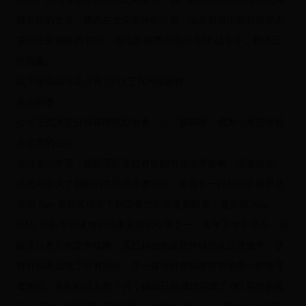
格瓦拉的合并，腾讯在大众点评的注资，以及前腾讯副总裁郑志
昊担任新猫眼的 CEO，在电影购票市场的 BAT 战争中，腾讯已
经稳赢。
以下是美团大众点评 CEO 王兴内部邮件：
各位同事，
公司正式决定分拆猫眼电影业务，让「新猫眼」成为一家完全独
立运营的公司。
在过去三年里，猫眼团队通过有效的市场运营策略，迅速建立、
巩固和放大了猫眼的市场领导者地位。在很长一段时间里猫眼是
美团 App 全新客仅次于到店餐饮的渠道贡献者，是美团 App
DAU 和新客快速增长的重要驱动引擎之一。去年下半年至今，猫
眼实行差异化竞争战略，通过精细化运营持续优化运营效率，使
得补贴率远低于所有同行，并一直保持在线票房市场第一的领导
者地位。在刚刚过去的 3 月，猫眼已经成功实现了 BG 层面的盈