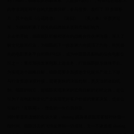
利！同时，猫眼团队积极探索「大数据+发行」，有效结合电影人
的专业洞见和平台的大数据分析，参与投资、发行了 30 多部影
片，其中包括《心花路放》、《港囧》、《美人鱼》等票房冠
军，为猫眼积累了领先的品牌知名度和市场影响力。
从去年开始，猫眼团队积极和潜在的战略合作伙伴沟通，深入了
解文化娱乐行业，为猫眼的下一步发展方向摸清了方向：依托领
先的电影票务平台和用户社区，成为中国最具影响的综合电影公
司之一；重点加强发展电影上游业务，打造猫眼娱乐媒体平台。
为实现这个战略目标，猫眼需要全面拥抱文化娱乐产业上下游，
与行业资源深度对接；需要更快的决策机制，更灵活的激励机
制。猫眼的独立，是猫眼实现未来的宏伟目标的必经之路，是公
司为了在电影和文化产业实现更好客户价值的重要决策，也是公
司践行「互联网＋」理念的一次自我创新。
同时要非常遗憾的告诉大家，shining 因身体原因需要暂时休假一
段时间。猫眼过去的飞快发展和一切成就，无一不渗透着 shining