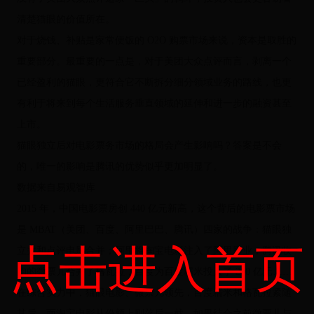
清楚猫眼的价值所在。
对于烧钱、补贴是家常便饭的 O2O 购票市场来说，资本是取胜的
重要部分。最重要的一点是，对于美团大众点评而言，剥离一个
已经盈利的猫眼，更符合它不断拆分细分领域业务的路线，也更
有利于将来到每个生活服务垂直领域的延伸和进一步的融资甚至
上市。
猫眼独立后对电影票务市场的格局会产生影响吗？答案是不会
的，唯一的影响是腾讯的优势似乎更加明显了。
数据来自易观智库
2015 年，中国电影票房创 440 亿元新高，这个背后的电影票市场
是 MBAT（美团、百度、阿里巴巴、腾讯）四家的战争：猫眼独
点击进入首页
立并和点评电影合并；阿里将淘宝电影注入了阿里影业；腾讯收
购的微票儿合并了格瓦拉，百度为百度糯米投入了 200 亿元……
在综合实力中，猫眼电影、微票儿领先，百度糯米和格瓦拉紧随
其后。而淘宝电影从份额上则落后一截。如果结合之前微票儿与