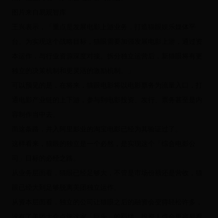
图片来自易观智库
王兴表示，「重点是发展电影上游业务，打造猫眼娱乐媒体平
台。为实现这个战略目标，猫眼需要加强发展电影上游，通过资
本运作，与行业资源深度对接。拆分独立运营后，新猫眼将有更
独立的决策机制和更灵活的激励机制。」
可以预见的是，在将来，猫眼电影将以电影票务为流量入口，打
通电影产业链的上下游，参与到电影投资、发行、票务甚至是内
容制作当中去。
而这条路，并入阿里影业的淘宝电影已经为其验证过了。
这样看来，猫眼的独立是一个必然，是实现这个「综合电影公
司」目标的必经之路。
从业务层面看，猫眼已经足够大，不管是市场份额还是营收，猫
眼已经大到足够脱离美团独立运作。
从资本层面看，独立的公司让猫眼之后的融资会变得轻松许多，
没有了美团大众点评这家「巨头」的羁绊，投资人也会更容易看