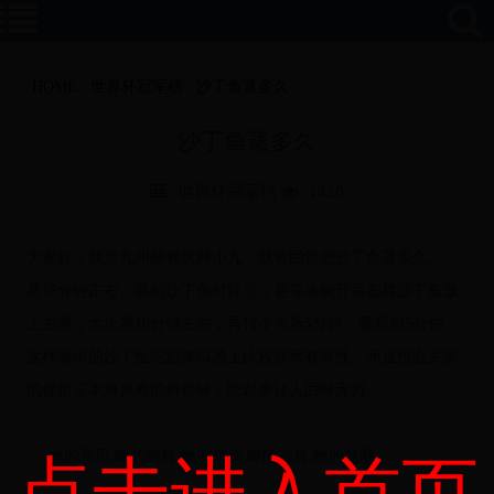
HOME
>
世界杯冠军榜
>
沙丁鱼蒸多久
沙丁鱼蒸多久
世界杯冠军榜
1420
大家好，我是九州醉餐饮网小九，我将回答您沙丁鱼蒸多久。
蒸15分钟左右。蒸制沙丁鱼时注意，要等水烧开后在将沙丁鱼放
上去蒸，大火蒸10分钟左右，再转小火蒸5分钟，最后焖5分钟。
这样蒸出的沙丁鱼吃起来口感上比较软而有弹性，而且也会完美
的保留它本身原有的鲜香味，吃起来让人回味无穷。
蟀的意思,蟀的解释,蟀的拼音,蟀的部首,蟀的笔顺
点击进入首页