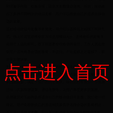
和流量等内容，价格合理，适合大多数情侣使用。目前，移动推
出了多种不同档次的情侣套餐，用户可以根据自己的需求选择合
适的套餐。
流程移动情侣号套餐非常简便，用户可以选择线上或线下两种方
式。线上只需登录移动官方或使用移动App，选择相应的套餐并
填写个人信息即可。线下则需要前往移动营业厅，工作人员会根
据用户需求推荐合适的套餐，并进行。不论是线上还是线下，都
非常方便快捷。
点击进入首页
套餐优势移动情侣号套餐有许多优势，首先是通话时长方面，用
户可以享受更多的免费通话时长。其次是流量方面，套餐内包含
的流量较多，满足了用户的日常需求。移动还经常推出一些优惠
活动，比如双倍流量、通话免费等，让用户享受更多的实惠。
选择建议对于如何选择适合自己的移动情侣号套餐，我们有一些
建议。用户应根据自己的通话和流量需求选择合适的套餐档次，
不要盲目选择次套餐。可以关注移动官方或App上的活动信息，