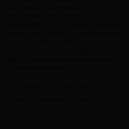
选择在活动期间套餐，可以享受更多优惠。
注意事项移动情侣号套餐时，用户需要注意一些事项。应仔细阅
读套餐内容和费用说明，避免产生不必要的费用。套餐时需要携
带有效件，以便工作人员核实用户信息。如果在使用过程中遇到
问题，可以随时拨打移动XXX进行咨询。
通过以上介绍，相信读者对移动情侣号套餐的流程和优势有了更
清晰的了解。希望本文能够帮助读者更好地选择适合自己的套
餐，享受移动通信带来的便利和快乐。
如何在筛选状态下粘贴(excel筛选后复制粘贴方法)
火遍全网、一杯难求的胖虎杯，凭什么圈粉无数？｜A 口
袋