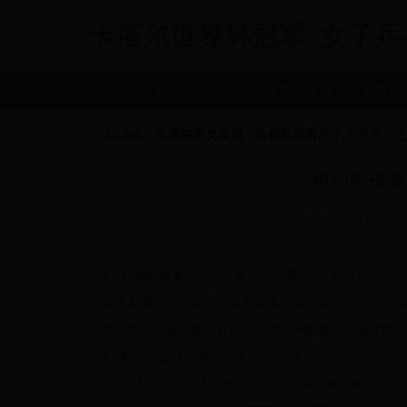
卡塔尔世界杯冠军_女子乒乓球世
首页
世界杯排球
世界杯冠军榜
世界杯
HOME
>
世界杯图文直播
>
协和影视看不了片子是怎么
协和影视看
2025-07-11 04:00
1、协和影视看不了片子是怎么回事？2、协合影视怎
克不及看，协和影视涉及不安康内容，按照相关法令律
网站良多内容涉嫌违背法令律例，一般搜刮会被屏障，所
1、翻开左划找到视频大全,点击进入。
2、进入首页，各人会看到一些热点和保举资本。