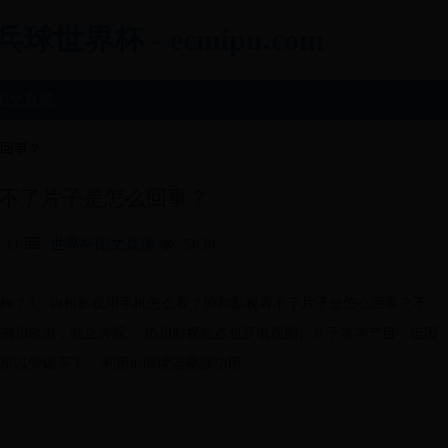
界杯 - ecmipu.com
图文直播
回事？
不了片子是怎么回事？
:11
世界杯图文直播
5639
么样？3、协和影视用手机怎么看？协和影视看不了片子是怎么回事？不
例和政策，制止旁观。 协和影视站点包罗电视剧、片子等等节目，但因
以旁观不了。 利用uc阅读器视频功用：