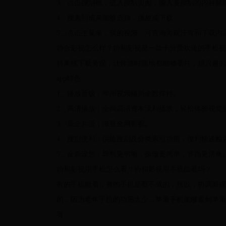
3、点击搜刮框，进入搜刮页面，输入要搜刮的内容就
4、搜素到成果能够选择，播放或下载。
5、点击主菜单，我的视频，可查询旁观汗青和下载内
协合影视怎么样？协和影视是一款十分受欢送的手机视
持离线下载旁观，让你随时随地都能够看片，感兴趣的
app特色
1、播放晋级：常用视频格局全数撑持。
2、高清播放：全网高清资本流利播放，轻松体验视觉
3、最全片源：海量全网影视。
4、搜刮便利：供给搜刮及分类索引功用，便利快速检
5、全新设想：导航更明晰，操做更简单，界面更清爽
协和影视用手机怎么看？协和影视用手机能看吗？
有的手机能看，有的手机是看不成的，所以，协调影视
的，因为老年手机的功用太少，苹果手机能够看到苹果
看