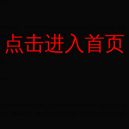
能够了。
容。
频播放软件，那里拥有十分丰硕的热门优良影视资本，播放流利，还撑
点击进入首页
用户赶紧快来下载。
盛宴。
索内容。
。
不是所有的手机都看不成，只要智妙手机能看老年手机，他们是看不成
手机，他出格的多，华为手机也是能够看的，所以说老年手机不克不及