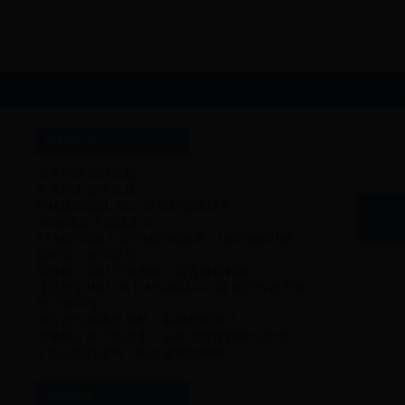
最新发表
lol亮狗牌按什么键
奇秀的工资怎么算
阿根廷国家队 2022 世界杯客场球衣
dnf幽魂套还能战多久
7大纳豆功效！揭开纳豆的秘密：纳豆激酶功效、
副作用、食用禁忌
明實錄、朝鮮王朝實錄、清實錄資料庫
【竞技宝JJB.LOL】MSI战队-GG篇 前FPX选手领
衔 下限不低
淘宝论坛在哪里发帖？有哪些规则？
世界杯开幕式演进史：从政治宣传到时尚开放
十招运营百家号，吸引读者如磁铁
友情链接